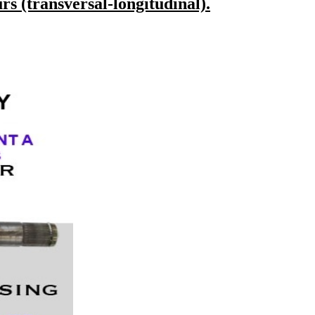
s (transversal-longitudinal).