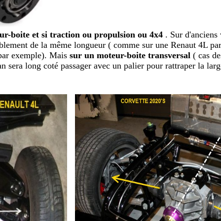
r-boite et si traction ou propulsion ou 4x4
. Sur d'anciens 
ensiblement de la même longueur ( comme sur une Renaut 4L p
e par exemple). Mais
sur un moteur-boite transversal
( cas de
n sera long coté passager avec un palier pour rattraper la lar