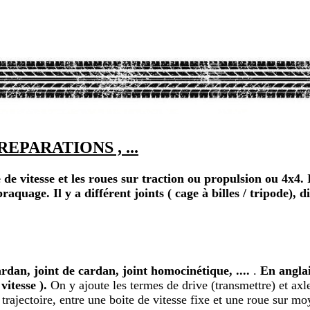
PARATIONS , ...
e vitesse et les roues sur traction ou propulsion ou 4x4. 
quage. Il y a différent joints ( cage à billes / tripode), di
ardan, joint de cardan, joint homocinétique, ....
.
En angla
itesse ).
On y ajoute les termes de drive (transmettre) et axle
sa trajectoire, entre une boite de vitesse fixe et une roue sur 