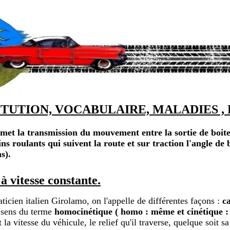
UTION, VOCABULAIRE, MALADIES , RE
et la transmission du mouvement entre la sortie de boite d
 roulants qui suivent la route et sur traction l'angle de bra
s).
vitesse constante.
ticien italien Girolamo, on l'appelle de différentes façons :
c
 sens du terme
homocinétique ( homo : même et cinétique : v
 la vitesse du véhicule, le relief qu'il traverse, quelque soit 