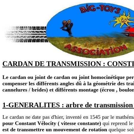
CARDAN DE TRANSMISSION : CONSTIT
Le cardan ou joint de cardan ou joint homocinétique perm
compenser les différents angles dû à la géométrie des trains
cannelures / brides) et différents montage (écrou , boulon
1-GENERALITES : arbre de transmission à 
Le cardan ne date pas d'hier, inventé en 1545 par le mathéma
pour Constant Vélocity ( vitesse constante)
qui reprend le
est de transmettre un mouvement de rotation
quelque soit